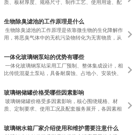
质、板材厚度、规格尺寸、制作工艺、使用用途、配
套配件、运输安装等多重因素直接影响。首先是原材
料品质，选用树脂搭配无碱玻纤制作的水...
生物除臭滤池的工作原理是什么
生物除臭滤池的工作原理是依靠微生物的生化降解作
用，将恶臭气体中的无机污染物转化为无害物质，从
而实现净化。整个过程以吸附、吸收、生物氧化为核
心，稳定。 首先，收集后的恶臭气体先...
一体化玻璃钢泵站的优势有哪些
一体化玻璃钢泵站采用工厂预制、整体集成设计，相
比传统混凝土泵站，具备耐腐蚀、占地小、安装快、
智能等多重优势，是污水、雨水提升及工业废水处理
的理想设备。 筒体采用机械缠绕玻璃钢...
玻璃钢储罐价格受哪些因素影响
玻璃钢储罐价格受多因素影响，核心围绕规格、材
质、定制要求、使用工况及配套服务展开，各因素相
互关联直接决定成本高低，具体如下： 其一，规格参
数是基础，容积、直径、高度及壁厚决定...
玻璃钢水箱厂家介绍使用和维护需要注意什么