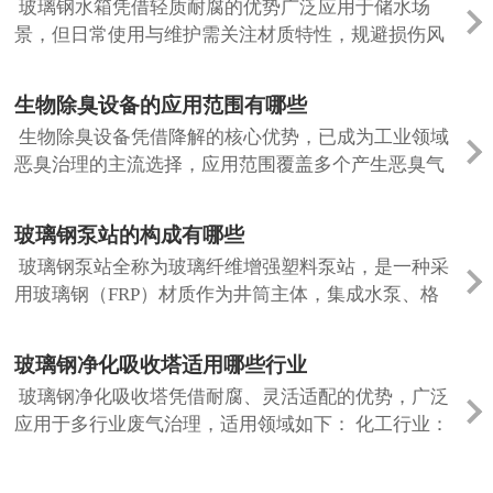
玻璃钢水箱凭借轻质耐腐的优势广泛应用于储水场
景，但日常使用与维护需关注材质特性，规避损伤风
险，具体注意事项如下： 规避外力与材质损伤。玻璃
钢硬度高但韧性差，严禁重物撞击、尖锐...
生物除臭设备的应用范围有哪些
生物除臭设备凭借降解的核心优势，已成为工业领域
恶臭治理的主流选择，应用范围覆盖多个产生恶臭气
体的场景，适配中低浓度、大风量的废气处理需求，
具体包括以下核心领域： 生物除臭设备...
玻璃钢泵站的构成有哪些
玻璃钢泵站全称为玻璃纤维增强塑料泵站，是一种采
用玻璃钢（FRP）材质作为井筒主体，集成水泵、格
栅、控制系统等组件的排水/供水设备。玻璃钢泵站的
核心由四部分构成。接下来由潍坊科达玻...
玻璃钢净化吸收塔适用哪些行业
玻璃钢净化吸收塔凭借耐腐、灵活适配的优势，广泛
应用于多行业废气治理，适用领域如下： 化工行业：
玻璃钢净化吸收塔作为应用广泛的领域，可处理化工
反应釜、酸碱中和工艺产生的硫酸雾、...